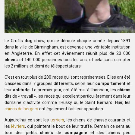
Le Crufts
dog
show, qui se déroule chaque année depuis 1891
dans
la ville de Birmingham, est devenue une véritable institution
en Angleterre. En
effet cet évènement réunit plus de 20 000
chiens
et 140 000 personnes
tous les ans, et cela sans compter
les 2 millions et demi de téléspectateurs.
C’est en tout plus de 200 races qui sont représentées. Elles
ont été
classées dans 7 groupes différents, selon leur
comportement
et
leur
aptitude
. Le premier jour, ont été mis à
l’honneur, les
chiens
dits de « travail », les races qui excellent particulièrement
dans leur
domaine d’activité comme l’Husky ou le Saint Bernard. Hier, les
chiens de bergers
ont également fait leur apparition.
Aujourd’hui ce sont les
terriers
, les chiens de chasse courants
et
les
lévriers
, qui pointent le bout de
leur truffe. Demain ce sera au
tour des petits
chiens
de
compagnie
et des
chiens peu