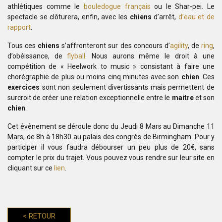
athlétiques comme le
bouledogue français
ou le Shar-pei. Le
spectacle se clôturera, enfin, avec les
chiens
d’arrêt,
d’eau et de
rapport
.
Tous ces
chiens
s’affronteront sur des concours d’
agility
,
de
ring
,
d’obéissance, de
flyball
. Nous aurons même le droit à une
compétition de « Heelwork
to music » consistant à faire une
chorégraphie de plus ou moins cinq
minutes avec son
chien
. Ces
exercices
sont non seulement divertissants mais
permettent de
surcroit de créer une relation exceptionnelle entre le
maitre
et
son
chien
.
Cet évènement se déroule donc du Jeudi 8 Mars au Dimanche 11
Mars, de 8h à 18h30 au palais des congrès de Birmingham. Pour y
participer il
vous faudra débourser un peu plus de 20€, sans
compter le prix du trajet. Vous pouvez vous rendre sur leur site en
cliquant sur ce
lien
.
<
RETOUR