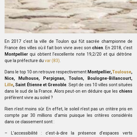
En 2017 c’est la ville de Toulon qui fût sacrée championne
de
France des villes où il fait bon vivre avec son
chien
. En 2018, c’est
Montpellier
qui obtient l’excellente note 19,2/20 et qui détrône
que la
préfecture du
var (83)
.
Dans le top 10 on retrouve respectivement
Montpellier,
Toulouse
,
Nice, Mulhouse, Perpignan, Toulon, Boulogne-Billancourt,
Lille
, Saint Étienne et Grenoble
. Sept de ces 10 villes sont situées
dans le sud de la
France. Alors peut-on en déduire que les
chiens
préfèrent vivre au
soleil ?
Rien n’est moins sûr. En effet, le soleil n’est pas un
critère pris en
compte par 30 millions d’amis puisque les critères considérés
dans ce classement sont :
– L’accessibilité : c’est-à-dire la présence
d’espaces verts