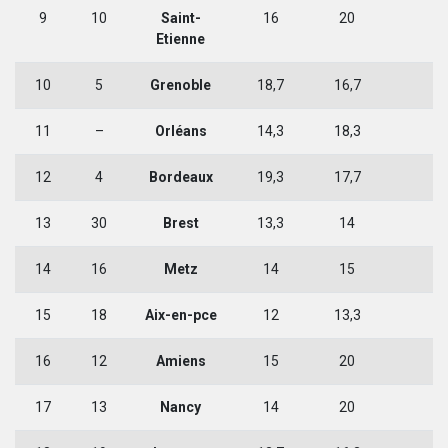
9
10
Saint-
16
20
2
Etienne
10
5
Grenoble
18,7
16,7
1
11
–
Orléans
14,3
18,3
2
12
4
Bordeaux
19,3
17,7
1
13
30
Brest
13,3
14
2
14
16
Metz
14
15
2
15
18
Aix-en-pce
12
13,3
2
16
12
Amiens
15
20
1
17
13
Nancy
14
20
1