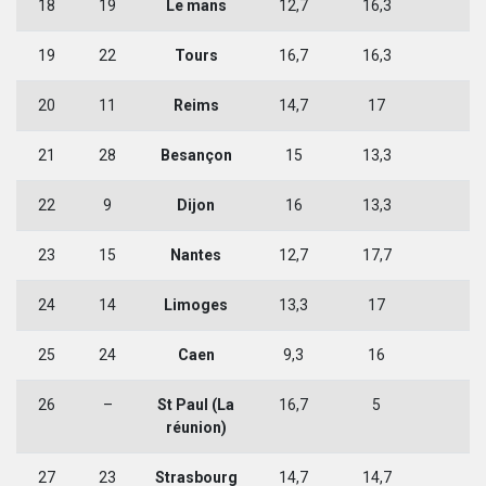
18
19
Le mans
12,7
16,3
1
19
22
Tours
16,7
16,3
1
20
11
Reims
14,7
17
1
21
28
Besançon
15
13,3
1
22
9
Dijon
16
13,3
1
23
15
Nantes
12,7
17,7
1
24
14
Limoges
13,3
17
1
25
24
Caen
9,3
16
1
26
–
St Paul (La
16,7
5
1
réunion)
27
23
Strasbourg
14,7
14,7
1