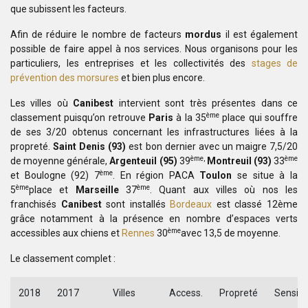
que
subissent les facteurs.
Afin de réduire le nombre de
facteurs
mordus
il est également
possible de faire appel à nos services. Nous
organisons pour les
particuliers, les
entreprises et les collectivités des
stages de
prévention des morsures
et bien
plus encore.
Les villes où
Canibest
intervient sont très présentes dans
ce
ème
classement puisqu’on retrouve
Paris
à
la 35
place qui souffre
de ses 3/20 obtenus concernant les infrastructures
liées à la
propreté.
Saint Denis (93)
est bon dernier avec un maigre 7,5/20
ème,
ème
de
moyenne générale,
Argenteuil (95)
39
Montreuil (93)
33
ème
et
Boulogne (92) 7
. En région PACA
Toulon
se situe à la
ème
ème
5
place et
Marseille
37
. Quant aux villes où nos les
franchisés
Canibest
sont installés
Bordeaux
est classé 12ème
grâce notamment à la présence
en nombre d’espaces verts
ème
accessibles aux chiens et
Rennes
30
avec 13,5 de moyenne.
Le classement complet :
2018
2017
Villes
Access.
Propreté
Sensibil