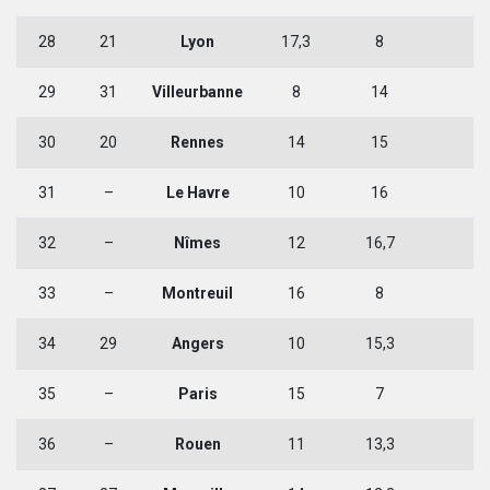
28
21
Lyon
17,3
8
1
29
31
Villeurbanne
8
14
2
30
20
Rennes
14
15
1
31
–
Le Havre
10
16
1
32
–
Nîmes
12
16,7
33
–
Montreuil
16
8
1
34
29
Angers
10
15,3
1
35
–
Paris
15
7
1
36
–
Rouen
11
13,3
1