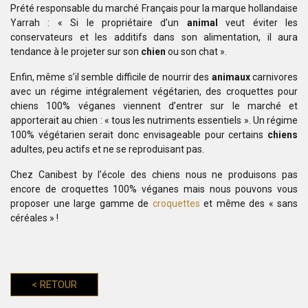
Prété
responsable du marché Français pour la marque hollandaise
Yarrah : « Si
le propriétaire d’un
animal
veut éviter les
conservateurs et les additifs dans
son alimentation, il aura
tendance à le projeter sur son
chien
ou son chat ».
Enfin, même s’il semble difficile de nourrir des
animaux
carnivores
avec un régime intégralement végétarien, des croquettes pour
chiens
100% véganes viennent d’entrer sur le marché et
apporterait au chien : «
tous les nutriments essentiels ». Un régime
100% végétarien serait donc
envisageable pour certains
chiens
adultes, peu actifs et ne se reproduisant
pas.
Chez Canibest by l’école des chiens nous ne produisons pas
encore de croquettes 100% véganes mais nous pouvons vous
proposer une large
gamme de
croquettes
et même des « sans
céréales » !
<
RETOUR