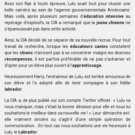
Avec son flair à toute épreuve, Lulu avait tout pour réussir
une
belle carrière au sein de l’agence gouvernementale Américaine.
Mais voilà,
après plusieurs semaines d’
éducation intensive
au
repérage d’explosifs, la CIA
a remarqué que la
jeune chienne
ne
s’épanouissait pas dans cette activité.
Ainsi, la CIA décidé de se séparer de sa nouvelle recrue. Pour
tout
travail de recherche, lorsque les
éducateurs canins
constatent
que les
chiens
n’arrivent pas à se concentrer malgré les
diverses
récompenses
, il est parfois préférable de ne pas s’acharner et
d’opter
pour un élève plus ouvert à l’
apprentissage.
Heureusement Harry, l’entraineur de Lulu, est tombé amoureux
de
son élève et l’a adopté afin de tenir compagne à son fidèle
labrador
.
La CIA a, de plus publié sur son compte Twitter
officiel :
«
Lulu
va
nous manquer, mais c’était la bonne décision pour elle et
nous lui
souhaitons le meilleur dans sa nouvelle vie ! ». Leur démarche
est-
elle vraiment sincère ou s’agit-il d’une simple opération de
communication…
En tout cas nous souhaitons une vie heureuse à
Lulu le
Labrador
.