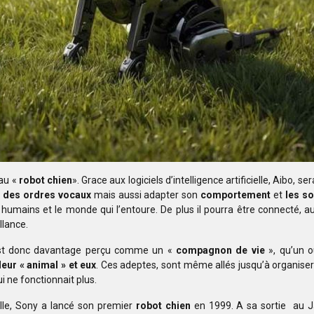
au «
robot chien
». Grace aux logiciels d’intelligence
artificielle, Aibo, s
 à des ordres
vocaux
mais aussi adapter son
comportement
et
les so
 humains et le monde qui l’entoure. De
plus il pourra être connecté, 
llance.
 est donc davantage perçu comme un «
compagnon
de vie
», qu’un o
leur
« animal » et eux
. Ces adeptes, sont même allés jusqu’à organise
i ne fonctionnait plus.
elle, Sony a lancé son premier
robot chien
en 1999. A sa sortie au
J