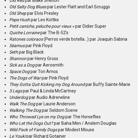
Old Red
par Blake Shelton
Old Salty Dog Blues
par Lester Flatt and Earl Scruggs
Old Shep
par Elvis Presley
Pepe Hush
par Leo Kottke
Petit caniche, peluche pour vieux »
par Didier Super
Quiche Lorraine
par The B-52’s
Ratones coloraos
(Perros verde botella…) par Joaquín Sabina
Séamus
par Pink Floyd
Seth
par Big Black
Shannon
par Henry Gross
Sick as a Dog
par Aerosmith
Space Dog
par Tori Amos
The Dogs of War
par Pink Floyd
They Gotta Quit Kicking my Dog Around
par Buffy Sainte-Marie
3 Legs
par Paul & Linda McCartney
Underdog
par Audio Adreneline
Walk The Dog
par Laurie Anderson
Walking The Dog
par Seldom Scene
Who Throwed Lye on my Dog
par The Horseflies
Who Let the Dogs Out?
par Baha Men / Anslem Douglas
Wild Pack of Family Dogs
par Modest Mouse
Le Youki
par Richard Gotainer