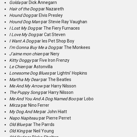
Golda
par Dick Annegarn
Hair of the Dog
par Nazareth
Hound Dog
par Elvis Presley
Hound Dog Man
par Stevie Ray Vaughan
I Lost My Dog
par The Fiery Furnaces
I Love My Dog
par Cat Steven
I Want A Dog
par les Pet Shop Boy
I’m Gonna Buy Me a Dog
par The Monkees
J’aime mon chien
par Nery
Kitty Doggy
par Five Iron Frenzy
Le Chien
par Astonvilla
Lonesome Dog Blues
par Lightni’ Hopkins
Martha My Dear
par The Beatles
Me And My Arrow
par Harry Nilsson
The Puppy Song
par Harry Nilsson
Me And You And A Dog Named Boo
par Lobo
Mirza
par Nino Ferrer
My Dog And Me
par John Hiatt
Napo Napiteau
par Pierre Perret
Old Blue
par The Parrds
Old King
par Neil Young