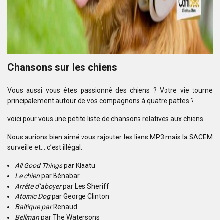
Chansons sur les chiens
Vous aussi vous êtes passionné des chiens ? Votre vie tourne
principalement autour de vos compagnons à quatre pattes ?
voici pour vous une petite liste de chansons relatives aux chiens.
Nous aurions bien aimé vous rajouter les liens MP3 mais la SACEM
surveille et… c’est illégal.
All Good Things
par Klaatu
Le chien
par Bénabar
Arrête d’aboyer
par Les Sheriff
Atomic Dog
par George Clinton
Baltique par
Renaud
Bellman
par The Watersons