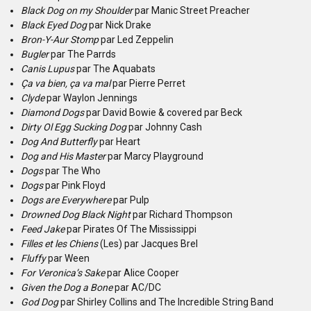
Black Dog on my Shoulder
par Manic Street Preacher
Black Eyed Dog
par Nick Drake
Bron-Y-Aur Stomp
par Led Zeppelin
Bugler
par The Parrds
Canis Lupus
par The Aquabats
Ça va bien, ça va mal
par Pierre Perret
Clyde
par Waylon Jennings
Diamond Dogs
par David Bowie & covered par Beck
Dirty Ol Egg Sucking Dog
par Johnny Cash
Dog And Butterfly
par Heart
Dog and His Master
par Marcy Playground
Dogs
par The Who
Dogs
par Pink Floyd
Dogs are Everywhere
par Pulp
Drowned Dog Black Night
par Richard Thompson
Feed Jake
par Pirates Of The Mississippi
Filles et les Chiens
(Les) par Jacques Brel
Fluffy
par Ween
For Veronica’s Sake
par Alice Cooper
Given the Dog a Bone
par AC/DC
God Dog
par Shirley Collins and The Incredible String Band