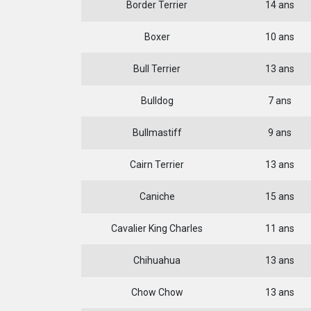
Border Terrier
14 ans
Boxer
10 ans
Bull Terrier
13 ans
Bulldog
7 ans
Bullmastiff
9 ans
Cairn Terrier
13 ans
Caniche
15 ans
Cavalier King Charles
11 ans
Chihuahua
13 ans
Chow Chow
13 ans