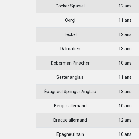
Cocker Spaniel
12 ans
Corgi
11 ans
Teckel
12 ans
Dalmatien
13 ans
Doberman Pinscher
10 ans
Setter anglais
11 ans
Épagneul Springer Anglais
13 ans
Berger allemand
10 ans
Braque allemand
12 ans
Épagneul nain
10 ans