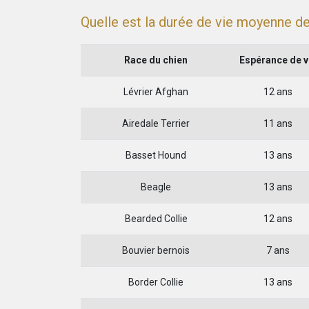
Quelle est la durée de vie moyenne de
Race du chien
Espérance de v
Lévrier Afghan
12 ans
Airedale Terrier
11 ans
Basset Hound
13 ans
Beagle
13 ans
Bearded Collie
12 ans
Bouvier bernois
7 ans
Border Collie
13 ans