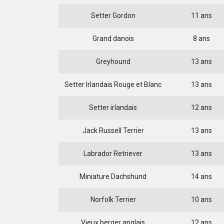
Setter Gordon
11 ans
Grand danois
8 ans
Greyhound
13 ans
Setter Irlandais Rouge et Blanc
13 ans
Setter irlandais
12 ans
Jack Russell Terrier
13 ans
Labrador Retriever
13 ans
Miniature Dachshund
14 ans
Norfolk Terrier
10 ans
Vieux berger anglais
12 ans