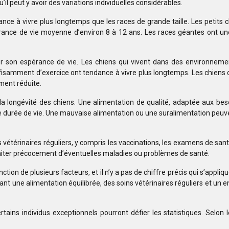
il peut y avoir des variations individuelles considérables.
ndance à vivre plus longtemps que les races de grande taille. Les petit
érance de vie moyenne d’environ 8 à 12 ans. Les races géantes ont une
 son espérance de vie. Les chiens qui vivent dans des environnements
uffisamment d’exercice ont tendance à vivre plus longtemps. Les chiens
ment réduite.
t la longévité des chiens. Une alimentation de qualité, adaptée aux bes
ue durée de vie. Une mauvaise alimentation ou une suralimentation peuve
 vétérinaires réguliers, y compris les vaccinations, les examens de san
 traiter précocement d’éventuelles maladies ou problèmes de santé.
ion de plusieurs facteurs, et il n’y a pas de chiffre précis qui s’appliqu
ssant une alimentation équilibrée, des soins vétérinaires réguliers et u
tains individus exceptionnels pourront défier les statistiques. Selon l