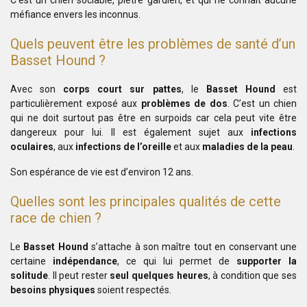
C’est un chien sociable, piètre gardien, et qui ne connaît aucune
méfiance envers les inconnus.
Quels peuvent être les problèmes de santé d’un
Basset Hound
?
Avec son
corps court sur pattes
, le
Basset Hound
est
particulièrement exposé aux
problèmes de dos
. C’est un chien
qui ne doit surtout pas être en surpoids car cela peut vite être
dangereux pour lui. Il est également sujet aux
infections
oculaires
, aux
infections de l’oreille
et aux
maladies de la peau
.
Son espérance de vie est d’environ 12 ans.
Quelles sont les principales qualités de cette
race de chien ?
Le
Basset Hound
s’attache à son maître tout en conservant une
certaine
indépendance
, ce qui lui permet de
supporter la
solitude
. Il peut rester
seul quelques heures
, à condition que ses
besoins physiques
soient respectés.