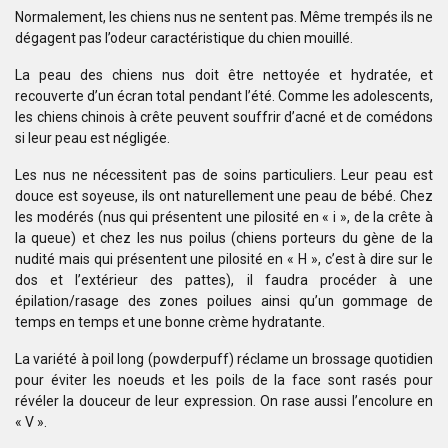
Normalement, les chiens nus ne sentent pas. Même trempés ils ne
dégagent pas l’odeur caractéristique du chien mouillé.
La peau des chiens nus doit être nettoyée et hydratée, et
recouverte d’un écran total pendant l’été. Comme les adolescents,
les chiens chinois à crête peuvent souffrir d’acné et de comédons
si leur peau est négligée.
Les nus ne nécessitent pas de soins particuliers. Leur peau est
douce est soyeuse, ils ont naturellement une peau de bébé.
Chez
les modérés (nus qui présentent une pilosité en « i », de la crête à
la queue) et chez les nus poilus (chiens porteurs du gène de la
nudité mais qui présentent une pilosité en « H », c’est à dire sur le
dos et l’extérieur des pattes), il faudra procéder à une
épilation/rasage des zones poilues ainsi qu’un gommage de
temps en temps et une bonne crème hydratante.
La variété à poil long (powderpuff) réclame un brossage quotidien
pour éviter les noeuds et les poils de la face sont rasés pour
révéler la douceur de leur expression. On rase aussi l’encolure en
« V ».