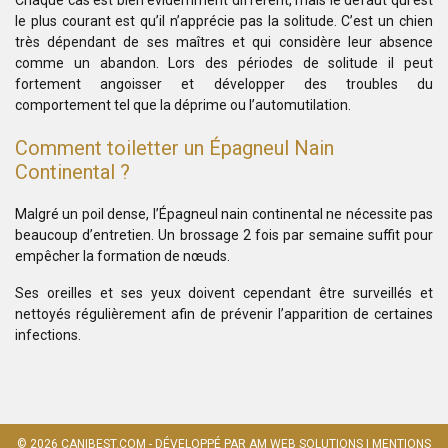
Chaque cas est bien évidemment différent, mais le défaut qui est
le plus courant est qu’il n’apprécie pas la solitude. C’est un chien
très dépendant de ses maîtres et qui considère leur absence
comme un abandon. Lors des périodes de solitude il peut
fortement angoisser et développer des troubles du
comportement tel que la déprime ou l’automutilation.
Comment toiletter un Épagneul Nain
Continental ?
Malgré un poil dense, l’Épagneul nain continental ne nécessite pas
beaucoup d’entretien. Un brossage 2 fois par semaine suffit pour
empêcher la formation de nœuds.
Ses oreilles et ses yeux doivent cependant être surveillés et
nettoyés régulièrement afin de prévenir l’apparition de certaines
infections.
© 2026
CANIBEST.COM
- DÉVELOPPÉ PAR
AM WEB SOLUTIONS
|
MENTIONS