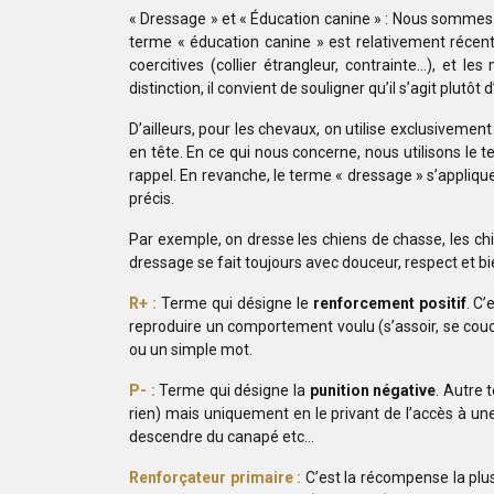
« Dressage » et « Éducation canine » : Nous sommes 
terme « éducation canine » est relativement récen
coercitives (collier étrangleur, contrainte…), et 
distinction, il convient de souligner qu’il s’agit plut
D’ailleurs, pour les chevaux, on utilise exclusiveme
en tête. En ce qui nous concerne, nous utilisons le 
rappel. En revanche, le terme « dressage » s’appliq
précis.
Par exemple, on dresse les chiens de chasse, les chie
dressage se fait toujours avec douceur, respect et bi
R+ :
Terme qui désigne le
renforcement positif
. C’
reproduire un comportement voulu (s’assoir, se couc
ou un simple mot.
P- :
Terme qui désigne la
punition négative
. Autre 
rien) mais uniquement en le privant de l’accès à un
descendre du canapé etc…
Renforçateur primaire :
C’est la récompense la plus