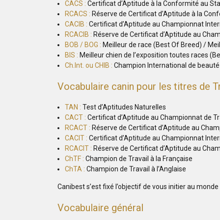
CACS :
Certificat d’Aptitude à la Conformité au St
RCACS :
Réserve de Certificat d’Aptitude à la Con
CACIB :
Certificat d’Aptitude au Championnat Inte
RCACIB :
Réserve de Certificat d’Aptitude au Cham
BOB / BOG :
Meilleur de race (Best Of Breed) / Mei
BIS :
Meilleur chien de l’exposition toutes races (B
Ch.Int. ou CHIB :
Champion International de beauté
Vocabulaire canin pour les titres de Tr
TAN :
Test d’Aptitudes Naturelles
CACT :
Certificat d’Aptitude au Championnat de Tr
RCACT :
Réserve de Certificat d’Aptitude au Cham
CACIT :
Certificat d’Aptitude au Championnat Inter
RCACIT :
Réserve de Certificat d’Aptitude au Champ
ChTF :
Champion de Travail à la Française
ChTA :
Champion de Travail à l’Anglaise
Canibest s’est fixé l’objectif de vous initier au mon
Vocabulaire général