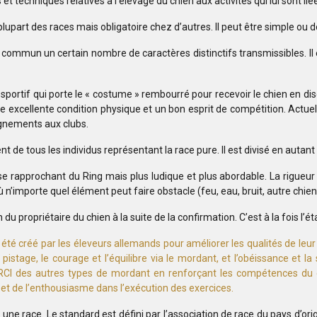
t techniques relatives à l’élevage du chien aux activités qui lui sont lié
lupart des races mais obligatoire chez d’autres. Il peut être simple ou d
mmun un certain nombre de caractères distinctifs transmissibles. Il e
 sportif qui porte le « costume » rembourré pour recevoir le chien en 
ne excellente condition physique et un bon esprit de compétition. Actu
ignements aux clubs.
t de tous les individus représentant la race pure. Il est divisé en auta
 se rapprochant du Ring mais plus ludique et plus abordable. La rigueu
n’importe quel élément peut faire obstacle (feu, eau, bruit, autre chien,
 propriétaire du chien à la suite de la confirmation. C’est à la fois l’éta
été créé par les éleveurs allemands pour améliorer les qualités de leu
istage, le courage et l’équilibre via le mordant, et l’obéissance et la
RCI des autres types de mordant en renforçant les compétences du chi
ie et de l’enthousiasme dans l’exécution des exercices.
ne race. Le standard est défini par l’association de race du pays d’orig