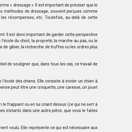
me « dressage ». Il est important de préciser que le
iennes méthodes de dressage, souvent perçues comme
, les récompenses, etc. Toutefois, au-delà de cette
nt. Il est donc important de garder cette perspective
’école du chiot, la propreté, la marche au pas, ou le
e gibier, la recherche de truffes ou les ordres plus
iel de souligner que, dans tous les cas, ce travail de
 l’école des chiens. Elle consiste à inciter un chien à
pense peut être une croquette, une caresse, un jouet
le frappant ou en lui criant dessus (ce qui ne sert à
es instants dans une autre pièce, que vous le faites
ent voulu. Elle représente ce qui est nécessaire aux