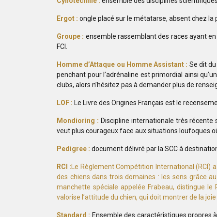
Cynotechnie :
ensemble des disciplines scientifiques e
Ergot :
ongle placé sur le métatarse, absent chez la p
Groupe :
ensemble rassemblant des races ayant en co
FCI.
Homme d’Attaque ou Homme Assistant :
Se dit du
penchant pour l’adrénaline est primordial ainsi qu’u
clubs, alors n’hésitez pas à demander plus de rense
LOF :
Le Livre des Origines Français est le recensemen
Mondioring :
Discipline internationale très récente
veut plus courageux face aux situations loufoques où 
Pedigree :
document délivré par la SCC à destination du
RCI :
Le Règlement Compétition International (RCI) a 
des chiens dans trois domaines : les sens grâce au p
manchette spéciale appelée Frabeau, distingue le 
valorise l’attitude du chien, qui doit montrer de la jo
Standard :
Ensemble des caractéristiques propres à u