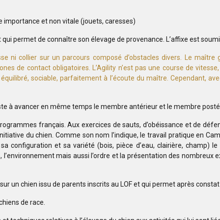
mportance et non vitale (jouets, caresses)
qui permet de connaître son élevage de provenance. L’affixe est soumise
sse ni collier sur un parcours composé d’obstacles divers. Le maître g
es de contact obligatoires. L’Agility n’est pas une course de vitesse
équilibré, sociable, parfaitement à l’écoute du maître. Cependant, avec 
onsiste à avancer en même temps le membre antérieur et le membre post
programmes français. Aux exercices de sauts, d’obéissance et de défen
initiative du chien. Comme son nom l’indique, le travail pratique en Ca
 sa configuration et sa variété (bois, pièce d’eau, clairière, champ
n, l’environnement mais aussi l’ordre et la présentation des nombreux e
r un chien issu de parents inscrits au LOF et qui permet après constat d
chiens de race.