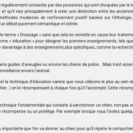
régulièrement contactés par des personnes qui sont choquées par le ter
t et qu’il vise principalement à créer une distinction entre les anc
les méthodes modernes de renforcement positif basées sur l’éthologie
ôt d’un débat purement sémantique et stérile.
nt le terme « Dressage » sans que cela ne remette en cause leur traiteme
terme « éducation » pour désigner les premiers enseignements, tels que l
ue davantage à des enseignements plus spécifiques, comme la recherche d
ns guides d’aveugles ou encore les chiens de police… Mais il est essent
enveillance envers l’animal.
est la technique d’éducation canine que nous utilisons le plus au sein de
her…) en le récompensant à chaque fois qu’il l’accomplit. Cette récom
technique fondamentale qui consiste à sanctionner un chien, non pas en 
e récompense ou un privilège. Par exemple lorsque vous l’isolez quelqu
 importante que l’on va donner au chien pour qu’il répète le comportem