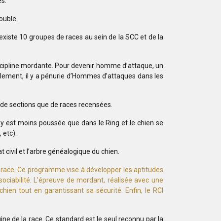
es.
ouble.
xiste 10 groupes de races au sein de la SCC et de la
discipline mordante. Pour devenir homme d’attaque, un
ellement, il y a pénurie d’Hommes d’attaques dans les
nt de sections que de races recensées.
r y est moins poussée que dans le Ring et le chien se
 etc).
t civil et l’arbre généalogique du chien.
r race. Ce programme vise à développer les aptitudes
 sociabilité. L’épreuve de mordant, réalisée avec une
en tout en garantissant sa sécurité. Enfin, le RCI
ine de la race. Ce standard est le seul reconnu par la