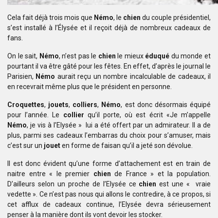
Cela fait déjà trois mois que
Némo
, le
chien
du couple
présidentiel,
s’est installé à l’Élysée et il reçoit déjà de nombreux cadeaux
de
fans.
On le sait,
Némo
, n’est pas le
chien
le mieux
éduqué
du
monde et
pourtant il va être gâté pour les fêtes. En effet, d’après le journal
le
Parisien,
Némo
aurait reçu un nombre incalculable de cadeaux, il
en recevrait
même plus que le président en personne.
Croquettes
,
jouets
,
colliers
,
Némo
, est donc désormais équipé
pour l’année. Le
collier
qu’il porte, où
est écrit «Je m’appelle
Némo
, je vis à l’Elysée » lui a été offert par un admirateur. Il a de
plus, parmi ses cadeaux l’embarras du choix
pour s’amuser, mais
c’est sur un
jouet
en forme de faisan qu’il a jeté son
dévolue.
Il est donc évident qu’une forme d’attachement est en train
de
naitre entre « le premier
chien
de France » et la population.
D’ailleurs
selon un proche de l’Elysée ce
chien
est une « vraie
vedette ». Ce n’est
pas nous qui allons le contredire, à ce propos, si
cet afflux de cadeaux
continue, l’Elysée devra sérieusement
penser à la manière dont ils vont devoir les stocker.