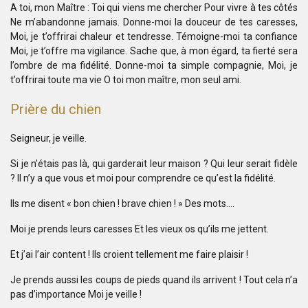
A toi, mon Maître :
Toi qui viens me chercher
Pour vivre à tes côtés
Ne m’abandonne jamais.
Donne-moi la douceur de tes caresses,
Moi, je t’offrirai chaleur et tendresse.
Témoigne-moi ta confiance
Moi, je t’offre ma vigilance.
Sache que, à mon égard, ta fierté
sera
l’ombre de ma fidélité.
Donne-moi ta simple compagnie,
Moi, je
t’offrirai toute ma vie
O toi mon maître, mon seul ami.
Prière du chien
Seigneur,
je veille.
Si je n’étais pas là,
qui garderait leur maison ?
Qui leur serait fidèle
?
Il n’y a que vous et moi
pour comprendre
ce qu’est la fidélité.
Ils me disent « bon chien ! brave chien ! »
Des mots….
Moi je prends leurs caresses
Et les vieux os qu’ils me jettent.
Et j’ai l’air content !
Ils croient tellement me faire plaisir !
Je prends aussi les coups de pieds
quand ils arrivent !
Tout cela n’a
pas d’importance
Moi je veille !