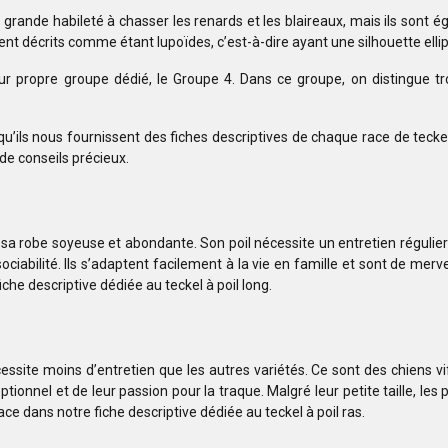
 grande habileté à chasser les renards et les blaireaux, mais ils son
ent décrits comme étant lupoïdes, c’est-à-dire ayant une silhouette ellipt
ur propre groupe dédié, le Groupe 4. Dans ce groupe, on distingue trois
 qu’ils nous fournissent des fiches descriptives de chaque race de tecke
 de conseils précieux.
c sa robe soyeuse et abondante. Son poil nécessite un entretien régulier 
ciabilité. Ils s’adaptent facilement à la vie en famille et sont de me
che descriptive dédiée au teckel à poil long.
écessite moins d’entretien que les autres variétés. Ce sont des chiens vi
ionnel et de leur passion pour la traque. Malgré leur petite taille, les 
ace dans notre fiche descriptive dédiée au teckel à poil ras.