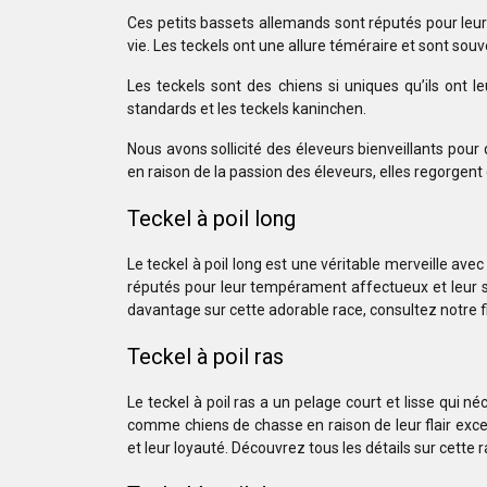
Ces petits bassets allemands sont réputés pour leur
vie. Les teckels ont une allure téméraire et sont souv
Les teckels sont des chiens si uniques qu’ils ont le
standards et les teckels kaninchen.
Nous avons sollicité des éleveurs bienveillants pour
en raison de la passion des éleveurs, elles regorgent
Teckel à poil long
Le teckel à poil long est une véritable merveille ave
réputés pour leur tempérament affectueux et leur so
davantage sur cette adorable race, consultez notre fi
Teckel à poil ras
Le teckel à poil ras a un pelage court et lisse qui n
comme chiens de chasse en raison de leur flair except
et leur loyauté. Découvrez tous les détails sur cette r