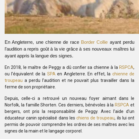
En Angleterre, une chienne de race
Border Collie
ayant perdu
l’audition a repris goût à la vie grâce à ses nouveaux maîtres lui
ayant appris la langue des signes.
En 2018, le maître de Peggy a dû confier sa chienne à la
RSPCA
,
ou l’équivalent de la
SPA
en Angleterre. En effet, la
chienne de
troupeau
a perdu l’audition et ne pouvait plus travailler dans la
ferme de son propriétaire.
Depuis, celle-ci a retrouvé un nouveau foyer aimant dans le
Norfolk, la famille Shorten. Ces derniers, bénévoles à la
RSPCA
et
bergers, ont pris la responsabilité de Peggy. Avec l’aide d’un
éducateur canin spécialisé dans les
chiens de troupeau
, ils lui ont
permis de pouvoir comprendre les ordres de ses maîtres avec les
signes de la main et le langage corporel.