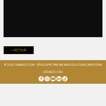
<
RETOUR
© 2026
CANIBEST.COM
- DÉVELOPPÉ PAR
AM WEB SOLUTIONS
|
MENTIONS
LÉGALES
|
CGU