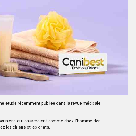
une étude
récemment publiée dans la revue médicale
riniens qui causeraient
comme chez l’homme des
hez les
chiens
et les
chats
.