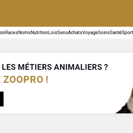
ion
Races
Noms
Nutrition
Lois
Sens
Achats
Voyage
Soins
Santé
Spor